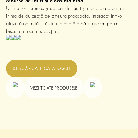
Mousse de iaurt și ciocolată albă
Un mousse cremos și delicat de iaurt și ciocolată albă, cu
inimă de dulceață de zmeură proaspătă, îmbrăcat într-o
glazură oglindă fină de ciocolată albă și așezat pe un
biscuite crocant și subțire.
DESCĂRCAȚI CATALOGUL
VEZI TOATE PRODUSELE